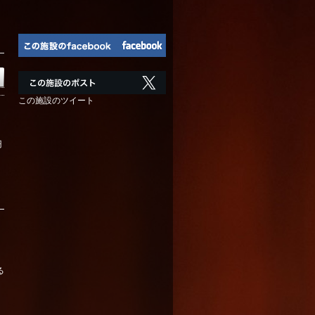
この施設のツイート
円
。
る