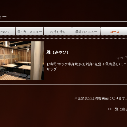
ュー
について
昼・夜 メニュー
お持ち帰り
季節のメニュー
コース
雅（みやび）
3,850
お寿司/ホッケ半身焼き/お刺身3点盛り/茶碗蒸し/ミニ
サラダ
※金額表記は消費税込になります
>>一覧に戻